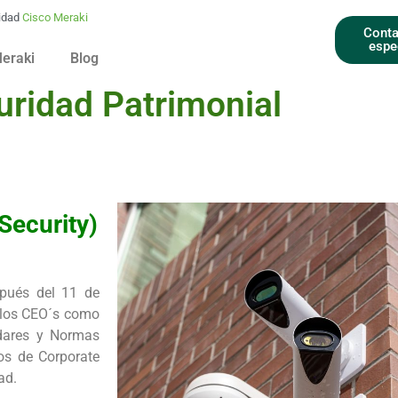
idad
Cisco Meraki
Conta
espe
Meraki
Blog
uridad Patrimonial
Security)
spués del 11 de
 los CEO´s como
ndares y Normas
os de Corporate
ad.