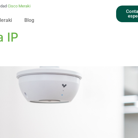
idad
Cisco Meraki
Conta
espe
Meraki
Blog
a IP