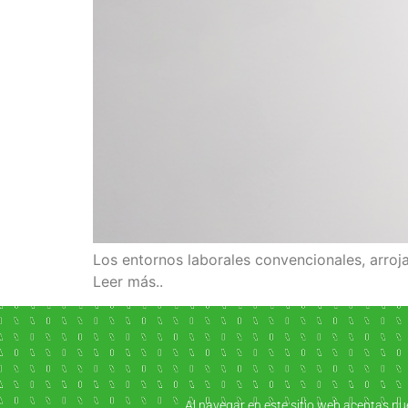
Los entornos laborales convencionales, arroj
Leer más..
Al navegar en este sitio web aceptas nu