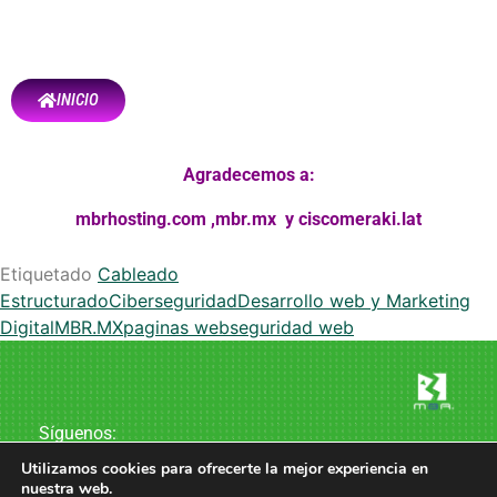
INICIO
Agradecemos a:
mbrhosting.com
,
mbr.mx
y
ciscomeraki.lat
Etiquetado
Cableado
Estructurado
Ciberseguridad
Desarrollo web y Marketing
Digital
MBR.MX
paginas web
seguridad web
Síguenos:
Utilizamos cookies para ofrecerte la mejor experiencia en
nuestra web.