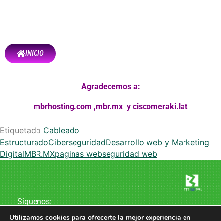
INICIO
Agradecemos a:
mbrhosting.com
,
mbr.mx
y
ciscomeraki.lat
Etiquetado
Cableado
Estructurado
Ciberseguridad
Desarrollo web y Marketing
Digital
MBR.MX
paginas web
seguridad web
Síguenos:
Utilizamos cookies para ofrecerte la mejor experiencia en