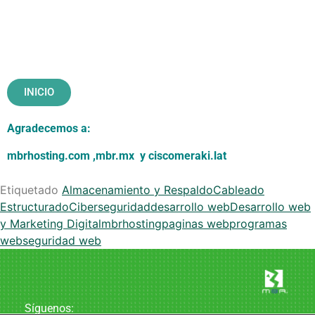
INICIO
Agradecemos a:
mbrhosting.com
,
mbr.mx
y
ciscomeraki.lat
Etiquetado
Almacenamiento y Respaldo
Cableado
Estructurado
Ciberseguridad
desarrollo web
Desarrollo web
y Marketing Digital
mbrhosting
paginas web
programas
web
seguridad web
Síguenos: