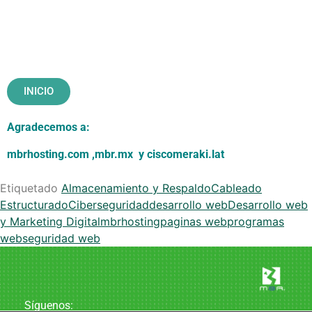
INICIO
Agradecemos a:
mbrhosting.com
,
mbr.mx
y
ciscomeraki.lat
Etiquetado
Almacenamiento y Respaldo
Cableado
Estructurado
Ciberseguridad
desarrollo web
Desarrollo web
y Marketing Digital
mbrhosting
paginas web
programas
web
seguridad web
Síguenos: