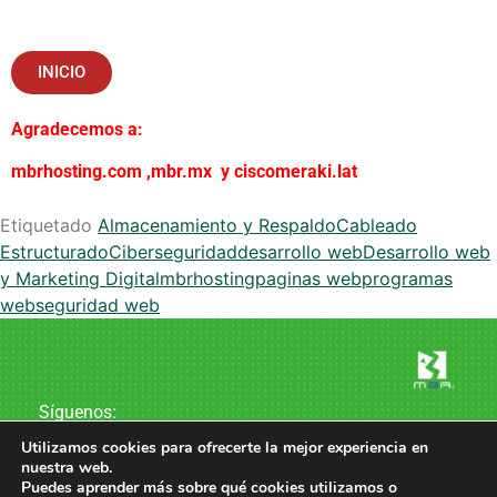
INICIO
Agradecemos a:
mbrhosting.com
,
mbr.mx
y
ciscomeraki.lat
Etiquetado
Almacenamiento y Respaldo
Cableado
Estructurado
Ciberseguridad
desarrollo web
Desarrollo web
y Marketing Digital
mbrhosting
paginas web
programas
web
seguridad web
Síguenos:
Utilizamos cookies para ofrecerte la mejor experiencia en
nuestra web.
Puedes aprender más sobre qué cookies utilizamos o