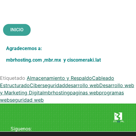
INICIO
Agradecemos a:
mbrhosting.com
,
mbr.mx
y
ciscomeraki.lat
Etiquetado
Almacenamiento y Respaldo
Cableado
Estructurado
Ciberseguridad
desarrollo web
Desarrollo web
y Marketing Digital
mbrhosting
paginas web
programas
web
seguridad web
Síguenos: