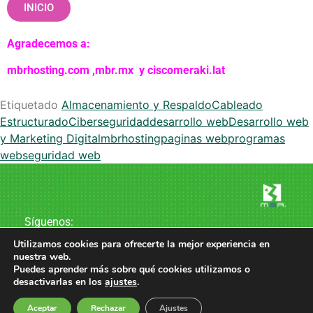
INICIO
Agradecemos a:
mbrhosting.com
,
mbr.mx
y
ciscomeraki.lat
Etiquetado
Almacenamiento y Respaldo
Cableado
Estructurado
Ciberseguridad
desarrollo web
Desarrollo web
y Marketing Digital
mbrhosting
paginas web
programas
web
seguridad web
Síguenos:
Utilizamos cookies para ofrecerte la mejor experiencia en
nuestra web.
Puedes aprender más sobre qué cookies utilizamos o
Al navegar en este sitio web aceptas nuestra política de uso de
desactivarlas en los
ajustes
.
cookies y aviso de privacidad más información
clic aquí.
© 2023 MBR Todos los derechos reservados .
Aceptar
Rechazar
Ajustes