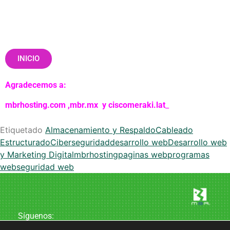
INICIO
Agradecemos a:
mbrhosting.com
,
mbr.mx
y
ciscomeraki.lat
_
Etiquetado
Almacenamiento y Respaldo
Cableado
Estructurado
Ciberseguridad
desarrollo web
Desarrollo web
y Marketing Digital
mbrhosting
paginas web
programas
web
seguridad web
Síguenos: