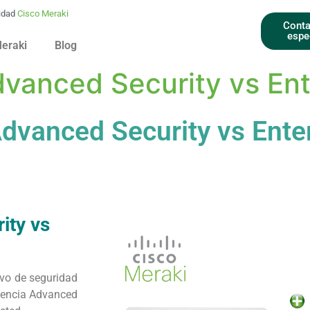
idad
Cisco Meraki
Conta
espe
Meraki
Blog
vanced Security vs Ent
dvanced Security vs Ente
ity vs
ivo de seguridad
icencia Advanced