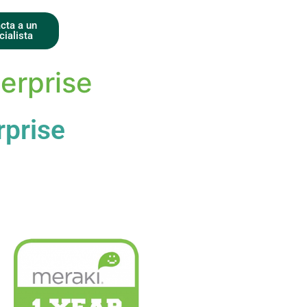
cta a un
cialista
erprise
rprise