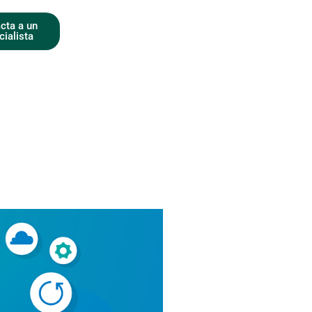
cta a un
cialista