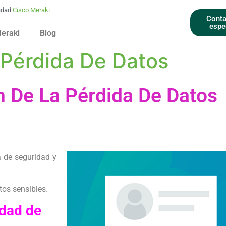
idad
Cisco Meraki
Conta
espe
Meraki
Blog
 Pérdida De Datos
n De La Pérdida De Datos
a de seguridad y
tos sensibles.
idad de