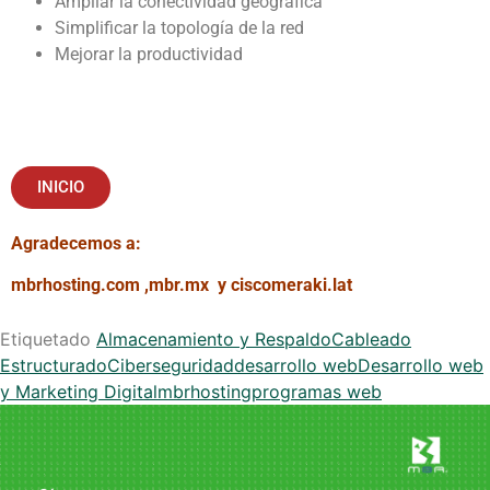
Ampliar la conectividad geográfica
Simplificar la topología de la red
Mejorar la productividad
INICIO
Agradecemos a:
mbrhosting.com
,
mbr.mx
y
ciscomeraki.lat
Etiquetado
Almacenamiento y Respaldo
Cableado
Estructurado
Ciberseguridad
desarrollo web
Desarrollo web
y Marketing Digital
mbrhosting
programas web