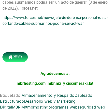
cables submarinos podría ser ‘un acto de guerra’” (8 de enero
de 2022), Forces.net.
https://www.forces.net/news/jefe-de-defensa-personal-rusia-
cortando-cables-submarinos-podria-ser-act-war
INICIO
Agradecemos a:
mbrhosting.com
,
mbr.mx
y
ciscomeraki.lat
Etiquetado
Almacenamiento y Respaldo
Cableado
Estructurado
Desarrollo web y Marketing
Digital
MBR.MX
mbrhosting
programas web
seguridad web