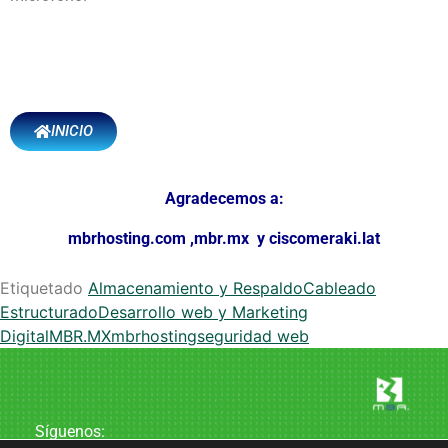
INICIO
Agradecemos a:
mbrhosting.com
,
mbr.mx
y
ciscomeraki.lat
Etiquetado
Almacenamiento y Respaldo
Cableado
Estructurado
Desarrollo web y Marketing
Digital
MBR.MX
mbrhosting
seguridad web
Síguenos: