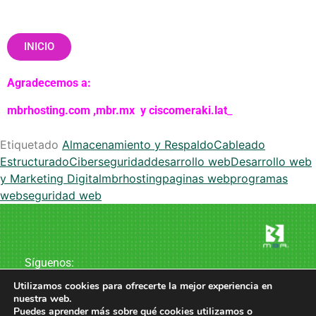
INICIO
Agradecemos a:
mbrhosting.com
,
mbr.mx
y
ciscomeraki.lat
_
Etiquetado
Almacenamiento y Respaldo
Cableado
Estructurado
Ciberseguridad
desarrollo web
Desarrollo web
y Marketing Digital
mbrhosting
paginas web
programas
web
seguridad web
Síguenos:
Utilizamos cookies para ofrecerte la mejor experiencia en
nuestra web.
Puedes aprender más sobre qué cookies utilizamos o