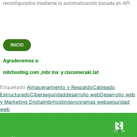
reconfigurarlos mediante la automatización basada en API.
INICIO
Agradecemos a:
mbrhosting.com
,
mbr.mx
y
ciscomeraki.lat
Etiquetado
Almacenamiento y Respaldo
Cableado
Estructurado
Ciberseguridad
desarrollo web
Desarrollo web
y Marketing Digital
mbrhosting
programas web
seguridad
web