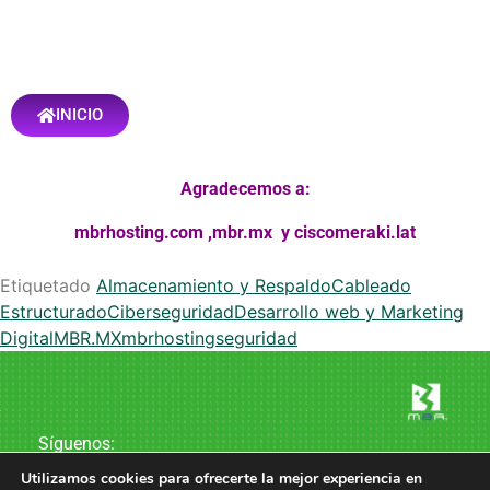
INICIO
Agradecemos a:
mbrhosting.com
,
mbr.mx
y
ciscomeraki.lat
Etiquetado
Almacenamiento y Respaldo
Cableado
Estructurado
Ciberseguridad
Desarrollo web y Marketing
Digital
MBR.MX
mbrhosting
seguridad
Síguenos:
Utilizamos cookies para ofrecerte la mejor experiencia en