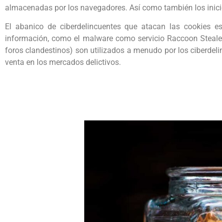
almacenadas por los navegadores. Así como también los inici
El abanico de ciberdelincuentes que atacan las cookies es
información, como el malware como servicio Raccoon Steale
foros clandestinos) son utilizados a menudo por los ciberdeli
venta en los mercados delictivos.