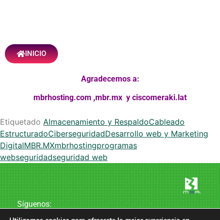
INICIO
Agradecemos a:
mbrhosting.com
,
mbr.mx
y
ciscomeraki.lat
Etiquetado
Almacenamiento y Respaldo
Cableado
Estructurado
Ciberseguridad
Desarrollo web y Marketing
Digital
MBR.MX
mbrhosting
programas
web
seguridad
seguridad web
Síguenos: