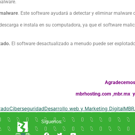
malware.
y malware
. Este software ayudará a detectar y eliminar malware 
descarga e instala en su computadora, ya que el software mali
izado.
El software desactualizado a menudo puede ser explotad
Agradecemos
mbrhosting.com
,
mbr.mx
rado
Ciberseguridad
Desarrollo web y Marketing Digital
MBR
Síguenos: