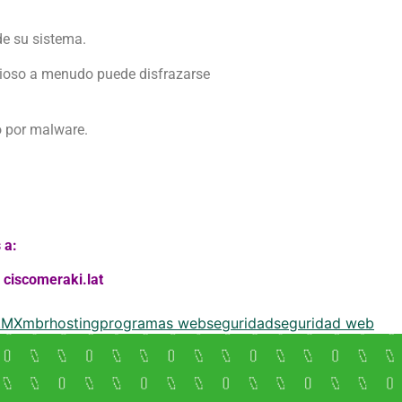
de su sistema.
cioso a menudo puede disfrazarse
o por malware.
 a:
y
ciscomeraki.lat
.MX
mbrhosting
programas web
seguridad
seguridad web