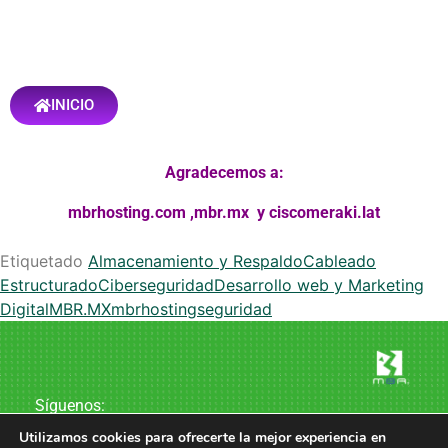
INICIO
Agradecemos a:
mbrhosting.com
,
mbr.mx
y
ciscomeraki.lat
Etiquetado
Almacenamiento y Respaldo
Cableado
Estructurado
Ciberseguridad
Desarrollo web y Marketing
Digital
MBR.MX
mbrhosting
seguridad
Síguenos:
Utilizamos cookies para ofrecerte la mejor experiencia en