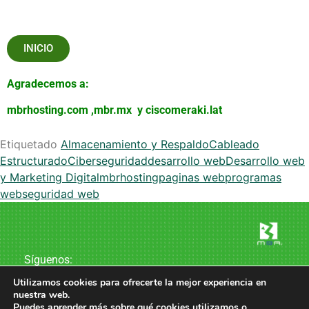
INICIO
Agradecemos a:
mbrhosting.com
,
mbr.mx
y
ciscomeraki.lat
Etiquetado
Almacenamiento y Respaldo
Cableado
Estructurado
Ciberseguridad
desarrollo web
Desarrollo web
y Marketing Digital
mbrhosting
paginas web
programas
web
seguridad web
Síguenos:
Utilizamos cookies para ofrecerte la mejor experiencia en
nuestra web.
Puedes aprender más sobre qué cookies utilizamos o