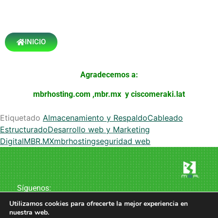
INICIO
Agradecemos a:
mbrhosting.com
,
mbr.mx
y
ciscomeraki.lat
Etiquetado
Almacenamiento y Respaldo
Cableado
Estructurado
Desarrollo web y Marketing
Digital
MBR.MX
mbrhosting
seguridad web
Síguenos:
Utilizamos cookies para ofrecerte la mejor experiencia en
nuestra web.