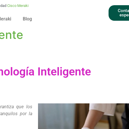
idad
Cisco Meraki
Conta
espe
Meraki
Blog
gente
ología Inteligente
arantiza que los
ranquilos por la