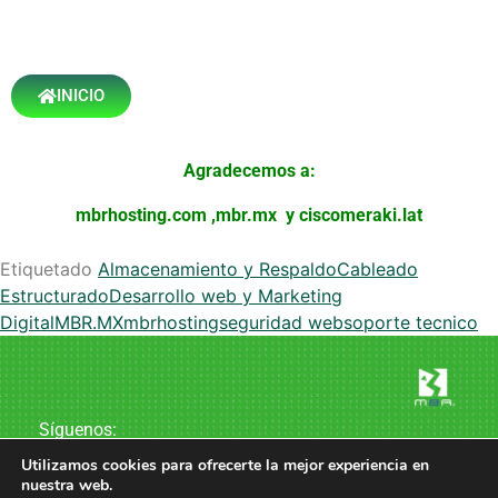
INICIO
Agradecemos a:
mbrhosting.com
,
mbr.mx
y
ciscomeraki.lat
Etiquetado
Almacenamiento y Respaldo
Cableado
Estructurado
Desarrollo web y Marketing
Digital
MBR.MX
mbrhosting
seguridad web
soporte tecnico
Síguenos:
Utilizamos cookies para ofrecerte la mejor experiencia en
nuestra web.