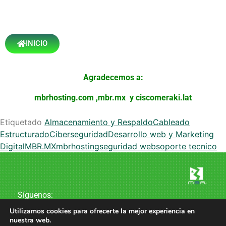
INICIO
Agradecemos a:
mbrhosting.com
,
mbr.mx
y
ciscomeraki.lat
Etiquetado
Almacenamiento y Respaldo
Cableado
Estructurado
Ciberseguridad
Desarrollo web y Marketing
Digital
MBR.MX
mbrhosting
seguridad web
soporte tecnico
Síguenos:
Utilizamos cookies para ofrecerte la mejor experiencia en
nuestra web.